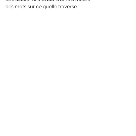
des mots sur ce qu’elle traverse.
Muriel Levistre - 3 octobre 2025
développement personnel
Estime de soi
Blessures de l'âme
Développement personnel
Blessures de l'Âme