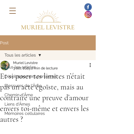
Post
Tous les articles
Muriel Levistre
Tous les articles
3 oct. 2025
2 min de lecture
Et si poser tes limites n’était
Développement personnel
pas un acte égoïste, mais au
Blessures de l'Âme
Chemin d'Âme
contraire une preuve d’amour
Liens d'Âmes
envers toi-même et envers les
Mémoires cellulaires
autres ?