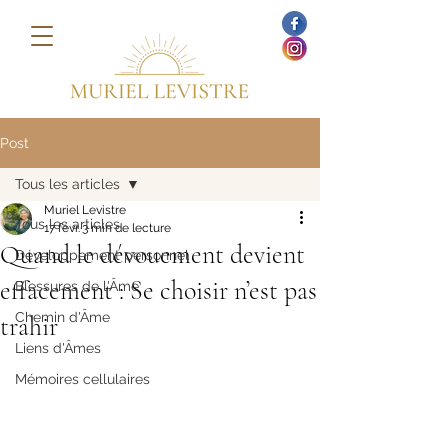
Post
Tous les articles
Muriel Levistre
Tous les articles
17 févr.
3 min de lecture
Quand le dévouement devient
Développement personnel
effacement : Se choisir n’est pas
Blessures de l'Âme
Chemin d'Âme
trahir
Liens d'Âmes
Mémoires cellulaires