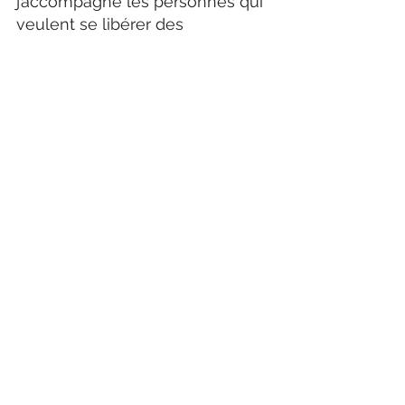
j’accompagne les personnes qui 
veulent se libérer des 
conditionnements et retrouver 
leur vérité intérieure.
Le chemin n’est pas contre les autres.
Il est pour vous.
Pour partager
Si cet article résonne pour toi, n’hésite 
pas à le partager autour de toi. Peut-
être aidera-t'il une autre âme à mettre 
des mots sur ce qu’elle traverse.