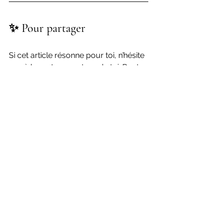
✨ Pour partager
Si cet article résonne pour toi, n’hésite 
pas à le partager autour de toi. Peut-
être aidera-t'il une autre âme à mettre 
des mots sur ce qu’elle traverse.
Muriel Levistre - 24 Septembre 2025
contrats d'âmes
flammes jumelles