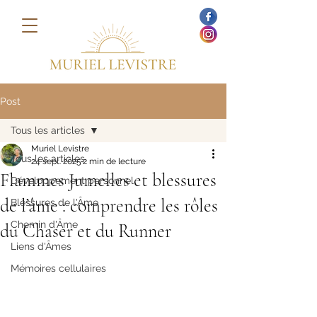
Post
Tous les articles
Muriel Levistre
Tous les articles
24 sept. 2025
2 min de lecture
Flammes Jumelles et blessures
Développement personnel
de l’âme : comprendre les rôles
Blessures de l'Âme
Chemin d'Âme
du Chaser et du Runner
Liens d'Âmes
Mémoires cellulaires