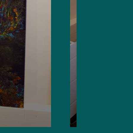
Réf. 0009
Prix : 210 €
40cmx120cm