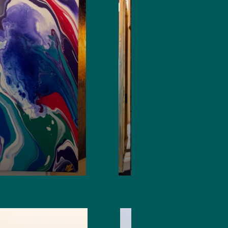
Réf. 0006
Prix : 180 €
60cmx80cm