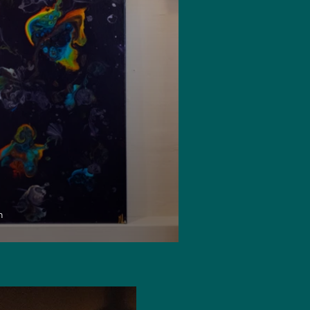
Réf.0012
Prix : 210 €
m
40cmx120c