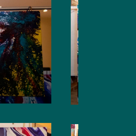
Réf. 0004
Prix : 180 €
60cmx80cm