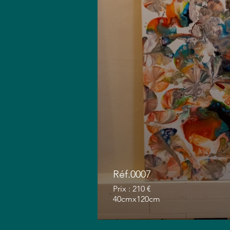
Réf.0007
Prix : 210 €
40cmx120cm