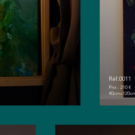
Réf.0011
Prix : 210 €
40cmx120c