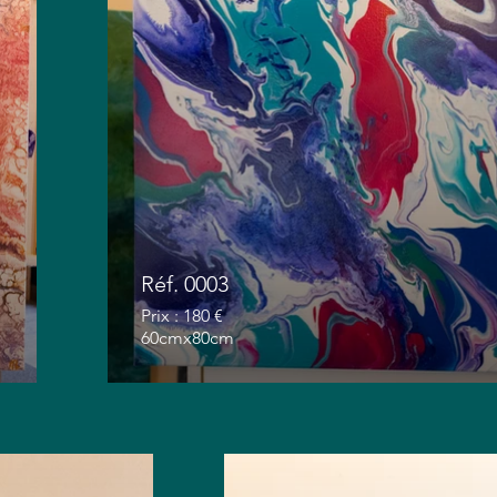
Réf. 0003
Prix : 180 €
60cmx80cm