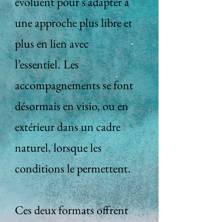
évoluent pour s’adapter à
une approche plus libre et
plus en lien avec
l’essentiel.
Les
accompagnements se font
désormais en visio, ou en
extérieur dans un cadre
naturel, lorsque les
conditions le permettent.
Ces deux formats offrent