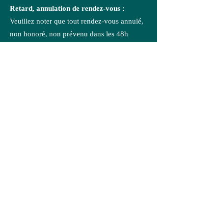
Retard, annulation de rendez-vous :
Veuillez noter que tout rendez-vous annulé,
non honoré, non prévenu dans les 48h
précédant la date du rendez-vous, ne sera
pas remboursé. Nous apprécions votre
compréhension, votre ponctualité et votre
engagement.
Je réserve ma séance
Informations et
réservation
RÉSERVATION