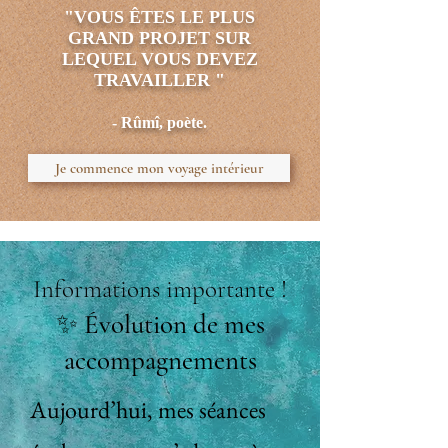
"VOUS ÊTES LE PLUS
GRAND PROJET SUR
LEQUEL VOUS DEVEZ
TRAVAILLER "
- Rûmî, poète.
Je commence mon voyage intérieur
Informations importante !
✨
Évolution de mes
accompagnements
Aujourd’hui,
mes séances