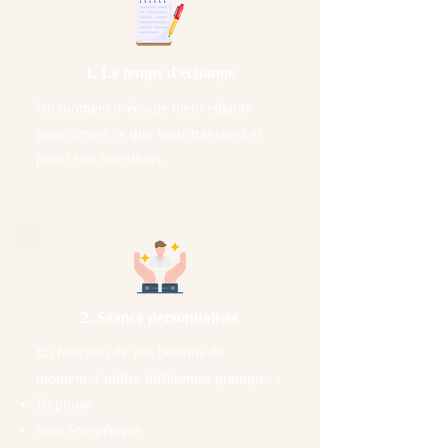
1. Le temps d'échange
Un moment d’écoute bienveillante
pour cerner ce que vous traversez et
poser vos intentions.
2. Séance personnalisée
En fonction de vos besoins du
moment, j’utilise différentes pratiques :
Hypnose
Soin énergétique